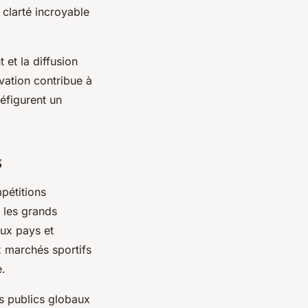
 clarté incroyable
 et la diffusion
vation contribue à
éfigurent un
s
pétitions
, les grands
aux pays et
 marchés sportifs
e.
es publics globaux