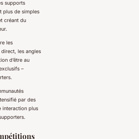
es supports
t plus de simples
et créant du
eur.
re les
direct, les angles
ion d’être au
exclusifs –
rters.
ommunautés
ensifié par des
interaction plus
 supporters.
ompétitions