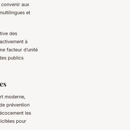
r convenir aux
multilingues et
tive des
 activement à
me facteur d’unité
des publics
tes
ort moderne,
 de prévention
récocement les
licitées pour