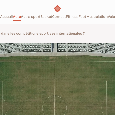
Accueil
Actu
Autre sport
Basket
Combat
Fitness
Foot
Musculation
Vel
 dans les compétitions sportives internationales ?