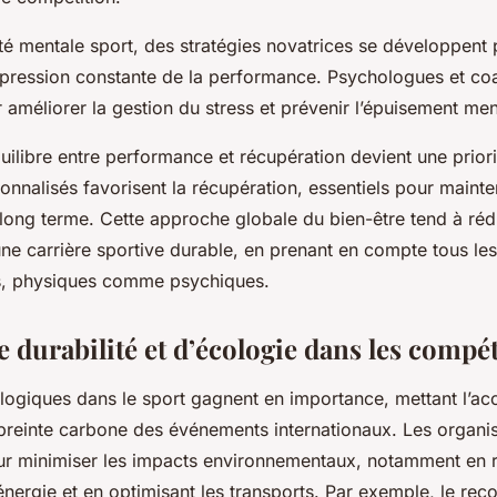
té mentale sport, des stratégies novatrices se développent 
a pression constante de la performance. Psychologues et co
 améliorer la gestion du stress et prévenir l’épuisement men
quilibre entre performance et récupération devient une prior
nalisés favorisent la récupération, essentiels pour mainten
e long terme. Cette approche globale du bien-être tend à réd
ne carrière sportive durable, en prenant en compte tous les 
es, physiques comme psychiques.
de durabilité et d’écologie dans les compé
ologiques dans le sport gagnent en importance, mettant l’acc
preinte carbone des événements internationaux. Les organi
ur minimiser les impacts environnementaux, notamment en r
ergie et en optimisant les transports. Par exemple, le rec