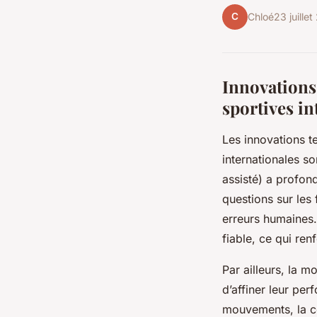
C
Chloé
23 juille
Innovations
sportives in
Les innovations t
internationales so
assisté) a profon
questions sur les 
erreurs humaines.
fiable, ce qui ren
Par ailleurs, la 
d’affiner leur per
mouvements, la co