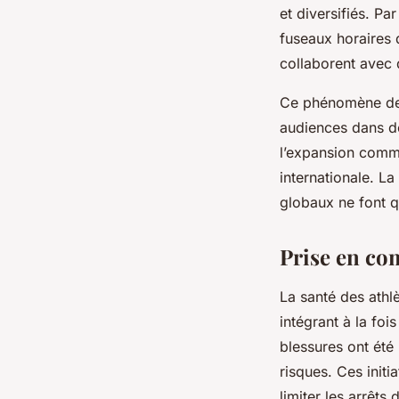
et diversifiés. P
fuseaux horaires d
collaborent avec 
Ce phénomène de 
audiences dans de
l’expansion comme
internationale. L
globaux ne font q
Prise en com
La santé des athl
intégrant à la foi
blessures ont été
risques. Ces initi
limiter les arrêts