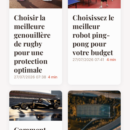
Choisir la
Choisissez le
meilleure
meilleur
genouillère
robot ping-
de rugby
pong pour
pour une
votre budget
protection
27/07/2026 07:41
4 min
optimale
27/07/2026 07:38
4 min
Comment