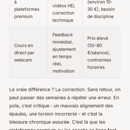
à
(environ 15-
D
vidéos HD,
plateformes
30 €), besoin
i
correction
premium
de discipline
technique
Feedback
Prix élevé
immédiat,
Cours en
(50-80
T
ajustement
direct par
€/séance),
s
en temps
webcam
contraintes
i
réel,
horaires
motivation
La vraie différence ? La correction. Sans retour, on
peut passer des semaines à répéter une erreur. En
pole, c’est critique : un mauvais alignement des
épaules, une torsion incorrecte - et c’est la
blessure chronique assurée. C’est là que les