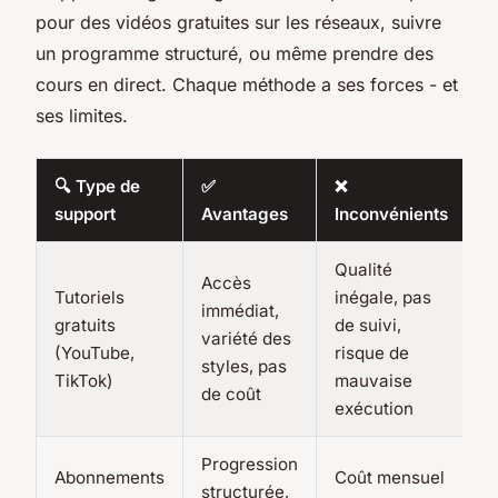
pour des vidéos gratuites sur les réseaux, suivre
un programme structuré, ou même prendre des
cours en direct. Chaque méthode a ses forces - et
ses limites.
🔍 Type de
✅
❌

support
Avantages
Inconvénients
r
Qualité
Accès
Tutoriels
inégale, pas
immédiat,
D
gratuits
de suivi,
variété des
c
(YouTube,
risque de
styles, pas
b
TikTok)
mauvaise
de coût
exécution
Progression
Abonnements
Coût mensuel
structurée,